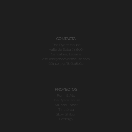
CONTACTA
The Dyer's House
Valle de Soba (39806)
Cantabria, España
escuela@thedyershouse.com
661374379/676018262
PROYECTOS
Romi & Ato
The Dyer’s House
Mundo Lanar
Tinctórea
Slow Shibori
Ecolorgy